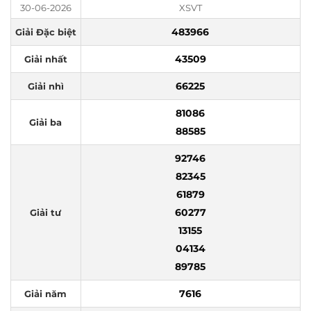
30-06-2026
XSVT
483966
Giải Đặc biệt
43509
Giải nhất
66225
Giải nhì
81086
Giải ba
88585
92746
82345
61879
60277
Giải tư
13155
04134
89785
7616
Giải năm