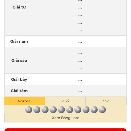
...
Giải tư
...
...
...
...
Giải năm
...
...
Giải sáu
...
...
Giải bảy
...
Giải tám
Normal
2 Số
3 Số
0
1
2
3
4
5
6
7
8
9
Xem Bảng Loto