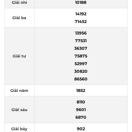
10188
Giải nhì
14192
Giải ba
71452
13956
77531
36307
75875
Giải tư
52997
30820
86560
1852
Giải năm
8110
9601
Giải sáu
6870
902
Giải bảy