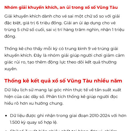
Nhóm giải khuyến khích, an ủi trong xổ số Vũng Tàu
Giải khuyến khích dành cho vé sai một chữ số so với giải
đặc biệt, giá trị 6 triệu đồng. Giải an ủi áp dụng cho vé
trùng 5 chữ số cuối, sai vị trí hàng trăm nghìn, nhận 1 triệu
đồng.
Thống kê cho thấy mỗi kỳ có trung bình 9 vé trúng giải
khuyến khích. Đây là nhóm giải giúp người chơi giảm cảm
giác rủi ro, tạo thêm động lực theo dõi kết quả thường
xuyên.
Thống kê kết quả xổ số Vũng Tàu nhiều năm
Dữ liệu lịch sử mang lại góc nhìn thực tế về tần suất xuất
hiện của các dãy số. Phân tích thống kê giúp người đọc
hiểu rõ hơn xu hướng chung.
Dữ liệu được ghi nhận trong giai đoạn 2010-2024 với hơn
1.500 kỳ quay số hợp lệ.