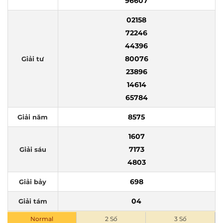
96607
02158
72246
44396
80076
Giải tư
23896
14614
65784
8575
Giải năm
1607
7173
Giải sáu
4803
698
Giải bảy
04
Giải tám
Normal
2 Số
3 Số