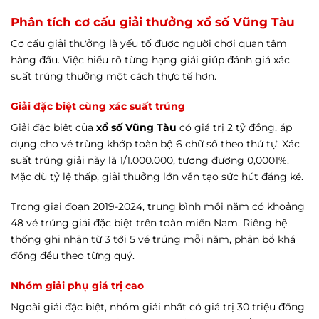
Phân tích cơ cấu giải thưởng xổ số Vũng Tàu
Cơ cấu giải thưởng là yếu tố được người chơi quan tâm
hàng đầu. Việc hiểu rõ từng hạng giải giúp đánh giá xác
suất trúng thưởng một cách thực tế hơn.
Giải đặc biệt cùng xác suất trúng
Giải đặc biệt của
xổ số Vũng Tàu
có giá trị 2 tỷ đồng, áp
dụng cho vé trùng khớp toàn bộ 6 chữ số theo thứ tự. Xác
suất trúng giải này là 1/1.000.000, tương đương 0,0001%.
Mặc dù tỷ lệ thấp, giải thưởng lớn vẫn tạo sức hút đáng kể.
Trong giai đoạn 2019-2024, trung bình mỗi năm có khoảng
48 vé trúng giải đặc biệt trên toàn miền Nam. Riêng hệ
thống ghi nhận từ 3 tới 5 vé trúng mỗi năm, phân bổ khá
đồng đều theo từng quý.
Nhóm giải phụ giá trị cao
Ngoài giải đặc biệt, nhóm giải nhất có giá trị 30 triệu đồng