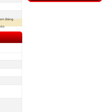
em Bảng
oto