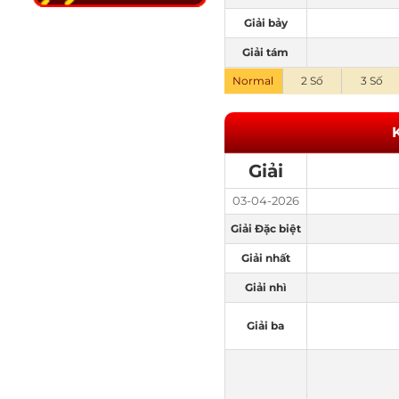
Giải bảy
Giải tám
Normal
2 Số
3 Số
Giải
03-04-2026
Giải Đặc biệt
Giải nhất
Giải nhì
Giải ba