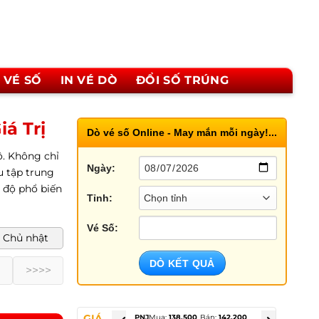
VÉ SỐ
IN VÉ DÒ
ĐỔI SỐ TRÚNG
á Trị
Dò vé số Online - May mắn mỗi ngày!...
. Không chỉ
Ngày:
au tập trung
 độ phổ biến
Tỉnh:
Vé Số:
Chủ nhật
DÒ KẾT QUẢ
>>>>
GIÁ
PNJ
Mua:
138,500
Bán:
142,200
24K
M