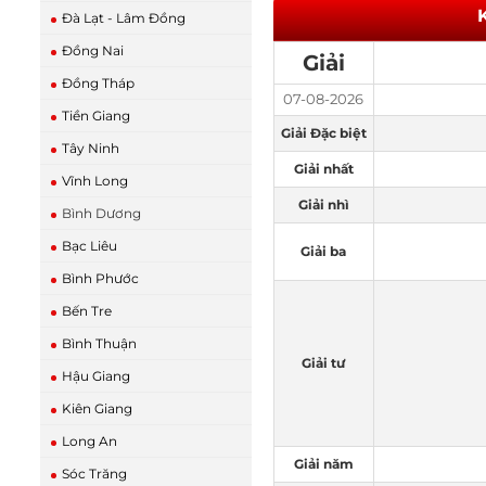
Đà Lạt - Lâm Đồng
Đồng Nai
Giải
Đồng Tháp
07-08-2026
Tiền Giang
Giải Đặc biệt
Tây Ninh
Giải nhất
Vĩnh Long
Giải nhì
Bình Dương
Bạc Liêu
Giải ba
Bình Phước
Bến Tre
Bình Thuận
Giải tư
Hậu Giang
Kiên Giang
Long An
Giải năm
Sóc Trăng