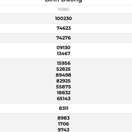
XSBD
100230
74623
74276
09130
13467
15956
52825
89498
82925
55875
18832
65143
8311
8983
1706
9743