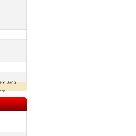
em Bảng
oto