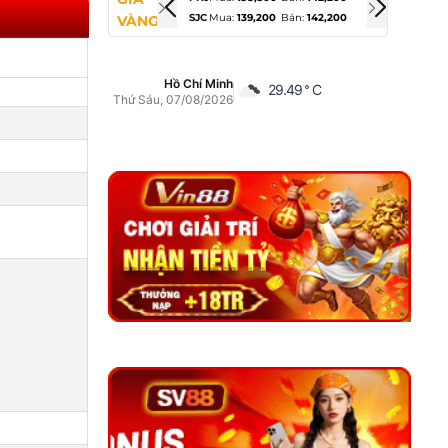
SJC
Mua:
139,200
Bán:
142,200
22K
M
VÀNG
Hồ Chí Minh
29.49
C
Thứ Sáu, 07/08/2026