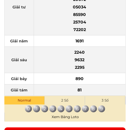
05034
Giải tư
85590
25704
72202
1691
Giải năm
2240
9632
Giải sáu
2295
890
Giải bảy
81
Giải tám
Normal
2 Số
3 Số
0
1
2
3
4
5
6
7
8
9
Xem Bảng Loto