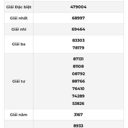
479004
Giải Đặc biệt
68997
Giải nhất
69464
Giải nhì
83303
Giải ba
78179
87131
81108
08792
88766
Giải tư
76410
74289
53826
3167
Giải năm
8933