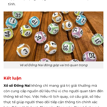
tỉnh.
Vé số Đồng Nai đóng góp vai trò quan trọng
Kết luận
Xổ số Đồng Nai
không chỉ mang giá trị giải thưởng mà
còn cung cấp nguồn dữ liệu thú vị cho người quan tâm đến
thống kê số học. Việc hiểu rõ lịch quay, cơ cấu giải, số liệu
thực tế giúp người theo dõi tiếp cận thông tin chính xác