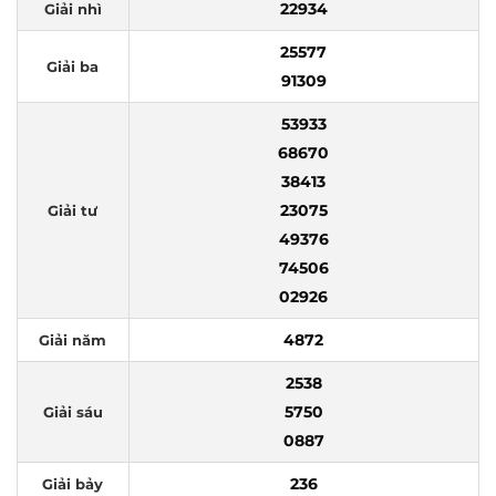
22934
Giải nhì
25577
Giải ba
91309
53933
68670
38413
23075
Giải tư
49376
74506
02926
4872
Giải năm
2538
5750
Giải sáu
0887
236
Giải bảy