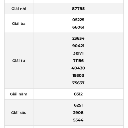
87795
Giải nhì
05225
Giải ba
66061
23634
90421
31971
71186
Giải tư
40430
19303
75637
8312
Giải năm
6251
2908
Giải sáu
5544