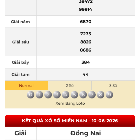
38472
99914
6870
Giải năm
7275
8826
Giải sáu
8686
384
Giải bảy
44
Giải tám
Normal
2 Số
3 Số
0
1
2
3
4
5
6
7
8
9
Xem Bảng Loto
KẾT QUẢ XỔ SỐ MIỀN NAM - 10-06-2026
Giải
Đồng Nai