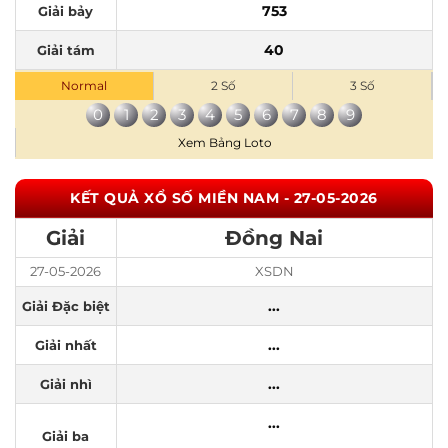
753
Giải bảy
40
Giải tám
Normal
2 Số
3 Số
0
1
2
3
4
5
6
7
8
9
Xem Bảng Loto
KẾT QUẢ XỔ SỐ MIỀN NAM - 27-05-2026
Giải
Đồng Nai
27-05-2026
XSDN
...
Giải Đặc biệt
...
Giải nhất
...
Giải nhì
...
Giải ba