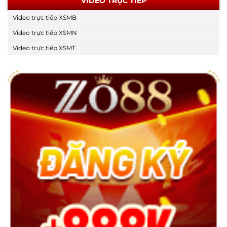
VIDEO TRỰC TIẾP
Video trực tiếp XSMB
Video trực tiếp XSMN
Video trực tiếp XSMT