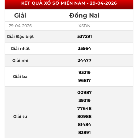
KẾT QUẢ XỔ SỐ MIỀN NAM - 29-04-2026
Giải
Đồng Nai
29-04-2026
XSDN
537291
Giải Đặc biệt
35564
Giải nhất
24477
Giải nhì
93219
Giải ba
96817
00987
39319
77648
80988
Giải tư
81484
83891