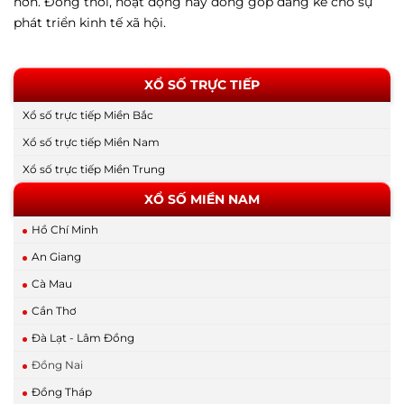
hơn. Đồng thời, hoạt động này đóng góp đáng kể cho sự
phát triển kinh tế xã hội.
XỔ SỐ TRỰC TIẾP
Xổ số trực tiếp Miền Bắc
Xổ số trực tiếp Miền Nam
Xổ số trực tiếp Miền Trung
XỔ SỐ MIỀN NAM
Hồ Chí Minh
An Giang
Cà Mau
Cần Thơ
Đà Lạt - Lâm Đồng
Đồng Nai
Đồng Tháp