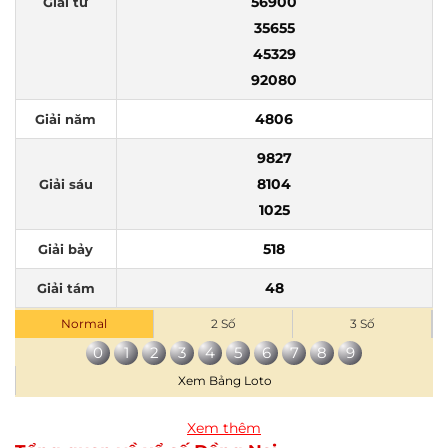
56900
Giải tư
35655
45329
92080
4806
Giải năm
9827
8104
Giải sáu
1025
518
Giải bảy
48
Giải tám
Normal
2 Số
3 Số
0
1
2
3
4
5
6
7
8
9
Xem Bảng Loto
Xem thêm