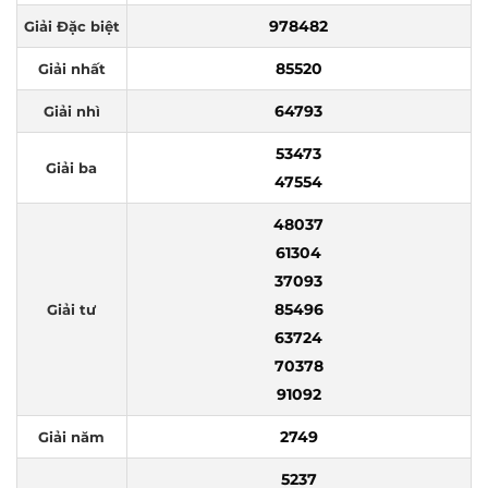
978482
Giải Đặc biệt
85520
Giải nhất
64793
Giải nhì
53473
Giải ba
47554
48037
61304
37093
85496
Giải tư
63724
70378
91092
2749
Giải năm
5237