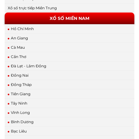
Xổ số trực tiếp Miền Trung
XỔ SỐ MIỀN NAM
Hồ Chí Minh
An Giang
Cà Mau
Cần Thơ
Đà Lạt - Lâm Đồng
Đồng Nai
Đồng Tháp
Tiền Giang
Tây Ninh
Vĩnh Long
Bình Dương
Bạc Liêu