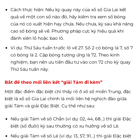
Cách thực hiện: Nếu kỳ quay này của xổ số Gia Lai kết
quả về một con số nào đó, hãy kiểm tra xem số bóng
của nó có xuất hiện hay chưa. Nếu chưa, kỳ sau khả năng
cao số bóng sẽ về. Phương pháp cực kỳ hiệu quả khi
đánh xiên lô hoặc bao lô.
Ví dụ: Thứ Sáu tuần trước lô về 27. Số 2 có bóng là 7, số 7
có bóng là 2. Cặp bóng tương ứng là 72. Theo kinh
nghiệm, bạn nên ưu tiên đầu tư vào con 72 cho kỳ quay
Thứ Sáu tuần này.
Bắt đề theo mối liên kết “giải Tám đi kèm”
Một đặc điểm đặc biệt chỉ thấy rõ ở xổ số miền Trung, đặc
biệt là xổ số Gia Lai chính là mối liên hệ nghịch đảo giữa
giải Tám và giải Đặc Biệt. Cụ thể như sau:
Nếu giải Tám về số Chẵn (ví dụ: 02, 44, 68…) thì giải Đặc
biệt (số đuôi) kỳ sau thường có xu hướng về số Lẻ.
Nếu giải Tám về số Lẻ (ví dụ: 13, 57, 91…) thì giải Đặc biệt