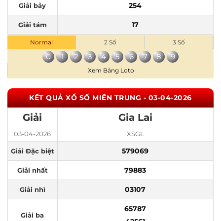
254
Giải bảy
17
Giải tám
Normal
2 Số
3 Số
0
1
2
3
4
5
6
7
8
9
Xem Bảng Loto
KẾT QUẢ XỔ SỐ MIỀN TRUNG - 03-04-2026
Giải
Gia Lai
03-04-2026
XSGL
579069
Giải Đặc biệt
79883
Giải nhất
03107
Giải nhì
65787
Giải ba