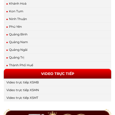
Khánh Hoà
Kon Tum
Ninh Thuận
Phú Yên
Quảng Bình
Quảng Nam
Quảng Ngãi
Quảng Trị
Thành Phố Huế
VIDEO TRỰC TIẾP
Video trực tiếp XSMB
Video trực tiếp XSMN
Video trực tiếp XSMT