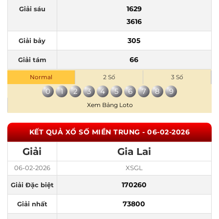
1629
Giải sáu
3616
305
Giải bảy
66
Giải tám
Normal
2 Số
3 Số
0
1
2
3
4
5
6
7
8
9
Xem Bảng Loto
KẾT QUẢ XỔ SỐ MIỀN TRUNG - 06-02-2026
Giải
Gia Lai
06-02-2026
XSGL
170260
Giải Đặc biệt
73800
Giải nhất