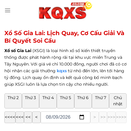
Bỏ
qua
nội
dung
Xổ Số Gia Lai: Lịch Quay, Cơ Cấu Giải Và
Bí Quyết Soi Cầu
Xổ số Gia Lai
(XSGI) là loại hình xổ số kiến thiết truyền
thống được phát hành rộng rãi tại khu vực miền Trung và
Tây Nguyên. Với giá vé chỉ 10.000 đồng, người chơi đã có cơ
hội nhận các giải thưởng
kqxs
từ nhỏ đến lớn, lên tới hàng
tỷ đồng. Lịch quay ổn định và kết quả công bố minh bạch
giúp XSGI luôn là lựa chọn tin cậy cho nhiều người.
Thứ 2
Thứ 3
Thứ 4
Thứ 5
Thứ 6
Thứ 7
Chủ
nhật
<<<<
<<<
<<
<
>
>>
>>>
>>>>