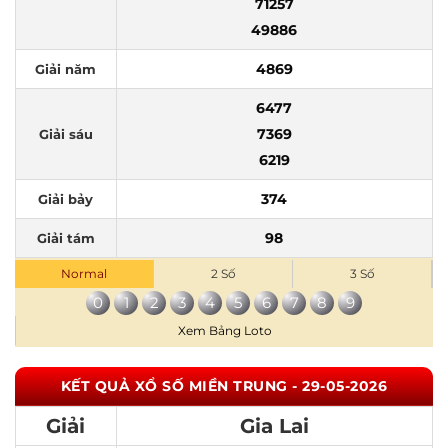
71257
49886
4869
Giải năm
6477
7369
Giải sáu
6219
374
Giải bảy
98
Giải tám
Normal
2 Số
3 Số
0
1
2
3
4
5
6
7
8
9
Xem Bảng Loto
KẾT QUẢ XỔ SỐ MIỀN TRUNG - 29-05-2026
Giải
Gia Lai