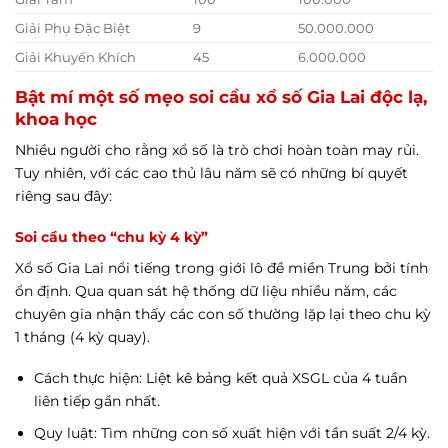
Giải Phụ Đặc Biệt
9
50.000.000
Giải Khuyến Khích
45
6.000.000
Bật mí một số mẹo soi cầu xổ số Gia Lai độc lạ,
khoa học
Nhiều người cho rằng xổ số là trò chơi hoàn toàn may rủi.
Tuy nhiên, với các cao thủ lâu năm sẽ có những bí quyết
riêng sau đây:
Soi cầu theo “chu kỳ 4 kỳ”
Xổ số Gia Lai nổi tiếng trong giới lô đề miền Trung bởi tính
ổn định. Qua quan sát hệ thống dữ liệu nhiều năm, các
chuyên gia nhận thấy các con số thường lặp lại theo chu kỳ
1 tháng (4 kỳ quay).
Cách thực hiện: Liệt kê bảng kết quả XSGL của 4 tuần
liên tiếp gần nhất.
Quy luật: Tìm những con số xuất hiện với tần suất 2/4 kỳ.