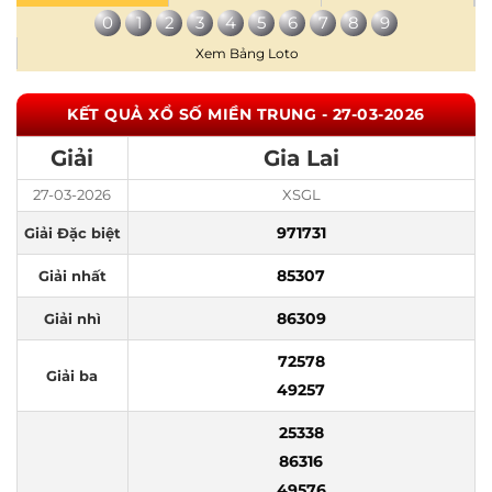
0
1
2
3
4
5
6
7
8
9
Xem Bảng Loto
KẾT QUẢ XỔ SỐ MIỀN TRUNG - 27-03-2026
Giải
Gia Lai
27-03-2026
XSGL
971731
Giải Đặc biệt
85307
Giải nhất
86309
Giải nhì
72578
Giải ba
49257
25338
86316
49576