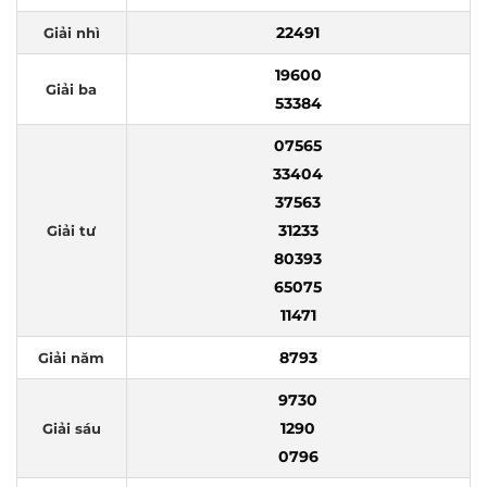
22491
Giải nhì
19600
Giải ba
53384
07565
33404
37563
31233
Giải tư
80393
65075
11471
8793
Giải năm
9730
1290
Giải sáu
0796