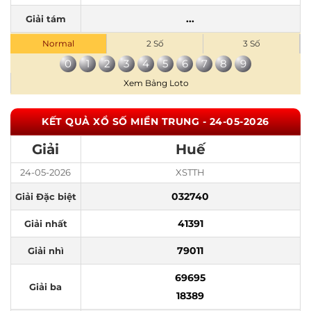
...
Giải tám
Normal
2 Số
3 Số
0
1
2
3
4
5
6
7
8
9
Xem Bảng Loto
KẾT QUẢ XỔ SỐ MIỀN TRUNG - 24-05-2026
Giải
Huế
24-05-2026
XSTTH
032740
Giải Đặc biệt
41391
Giải nhất
79011
Giải nhì
69695
Giải ba
18389