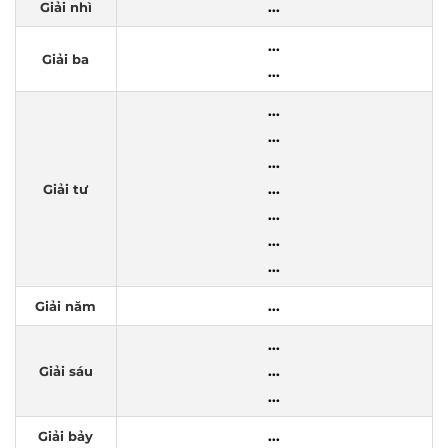
...
Giải nhì
...
Giải ba
...
...
...
...
...
Giải tư
...
...
...
...
Giải năm
...
...
Giải sáu
...
...
Giải bảy