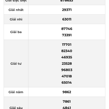
878653
Giải Đặc biệt
29371
Giải nhất
63011
Giải nhì
87746
Giải ba
73391
17701
82340
46935
23528
Giải tư
96803
47018
65014
9862
Giải năm
7861
4841
Giải sáu