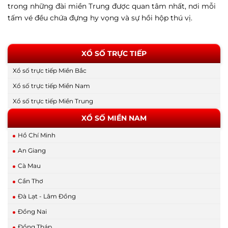
trong những đài miền Trung được quan tâm nhất, nơi mỗi
tấm vé đều chứa đựng hy vọng và sự hồi hộp thú vị.
XỔ SỐ TRỰC TIẾP
Xổ số trực tiếp Miền Bắc
Xổ số trực tiếp Miền Nam
Xổ số trực tiếp Miền Trung
XỔ SỐ MIỀN NAM
Hồ Chí Minh
An Giang
Cà Mau
Cần Thơ
Đà Lạt - Lâm Đồng
Đồng Nai
Đồng Tháp