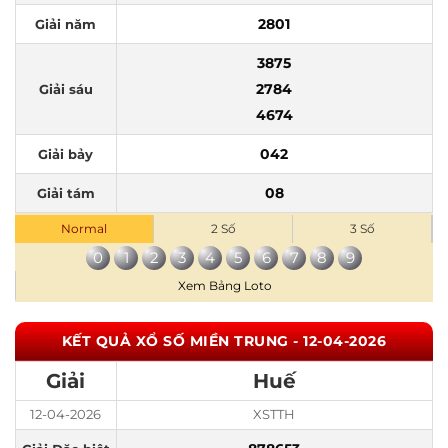
2801
Giải năm
3875
2784
Giải sáu
4674
042
Giải bảy
08
Giải tám
Normal
2 Số
3 Số
0
1
2
3
4
5
6
7
8
9
Xem Bảng Loto
KẾT QUẢ XỔ SỐ MIỀN TRUNG - 12-04-2026
Giải
Huế
12-04-2026
XSTTH