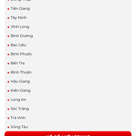
Tiền Giang
Tây Ninh
Vĩnh Long
Bình Dương
Bạc Liêu
Bình Phước
Bến Tre
Bình Thuận
Hậu Giang
Kiên Giang
Long An
Sóc Trăng
Trà Vinh
Vũng Tàu