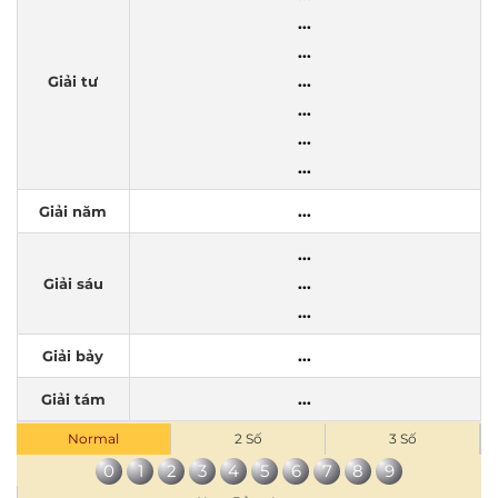
...
...
...
Giải tư
...
...
...
...
Giải năm
...
...
Giải sáu
...
...
Giải bảy
...
Giải tám
Normal
2 Số
3 Số
0
1
2
3
4
5
6
7
8
9