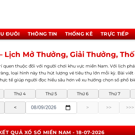
U ĐUÔI
THÔNG TIN
THỐNG KÊ
TRỰC TIẾP
– Lịch Mở Thưởng, Giải Thưởng, Th
trí quen thuộc đối với người chơi khu vực miền Nam. Với lịch ph
ràng, loại hình này thu hút lượng vé tiêu thụ lớn mỗi kỳ. Bài viế
 thực tế giúp người đọc hiểu sâu hơn về xu hướng chọn số phổ bi
Thứ 4
Thứ 5
Thứ 6
Thứ 7
<
>
>>
>>>
KẾT QUẢ XỔ SỐ MIỀN NAM - 18-07-2026