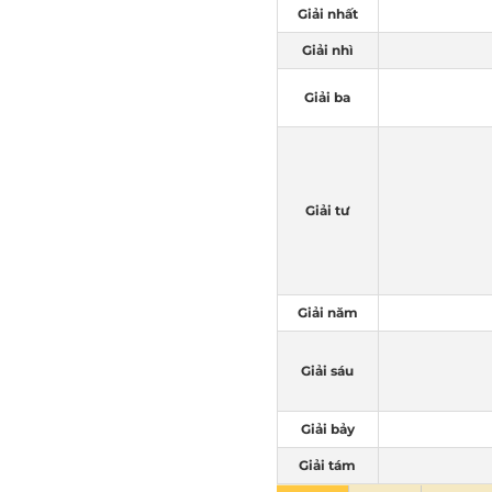
Giải nhất
Giải nhì
Giải ba
Giải tư
Giải năm
Giải sáu
Giải bảy
Giải tám