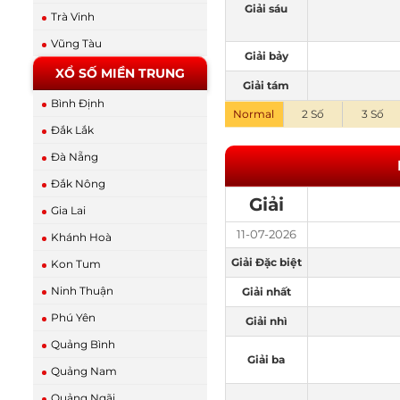
Giải sáu
Trà Vinh
Vũng Tàu
Giải bảy
XỔ SỐ MIỀN TRUNG
Giải tám
Bình Định
Normal
2 Số
3 Số
Đắk Lắk
Đà Nẵng
Đắk Nông
Giải
Gia Lai
11-07-2026
Khánh Hoà
Giải Đặc biệt
Kon Tum
Ninh Thuận
Giải nhất
Phú Yên
Giải nhì
Quảng Bình
Giải ba
Quảng Nam
Quảng Ngãi