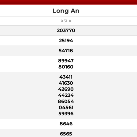
Long An
XSLA
203770
25194
54718
89947
80160
43411
41630
42690
44224
86054
04561
59396
8646
6565