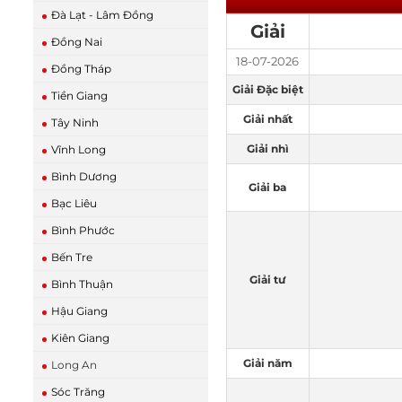
Đà Lạt - Lâm Đồng
Giải
Đồng Nai
18-07-2026
Đồng Tháp
Giải Đặc biệt
Tiền Giang
Giải nhất
Tây Ninh
Giải nhì
Vĩnh Long
Bình Dương
Giải ba
Bạc Liêu
Bình Phước
Bến Tre
Giải tư
Bình Thuận
Hậu Giang
Kiên Giang
Giải năm
Long An
Sóc Trăng