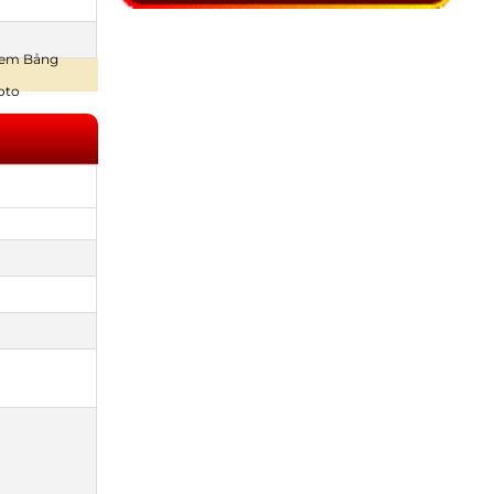
em Bảng
oto