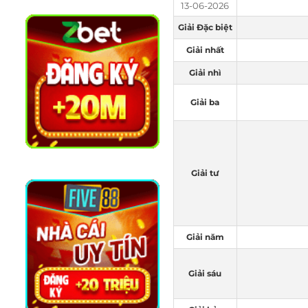
13-06-2026
Giải Đặc biệt
Giải nhất
Giải nhì
Giải ba
Giải tư
Giải năm
Giải sáu